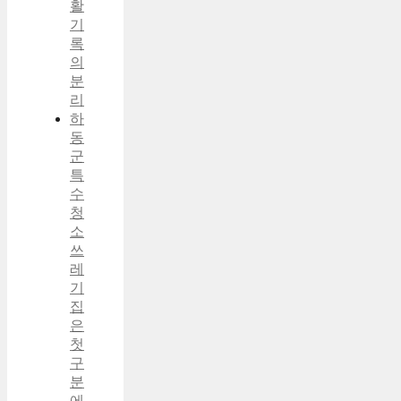
활
기
록
의
분
리
하
동
군
특
수
청
소
쓰
레
기
집
은
첫
구
분
에