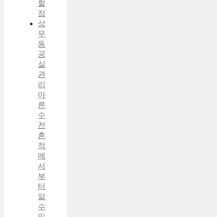
할
점
상
무
동
공
실
관
리
마
른
수
전
흔
적
에
서
부
터
알
수
있