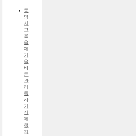
통
영
시
그
을
음
제
거
올
바
른
관
리
를
하
기
전
에
챙
겨