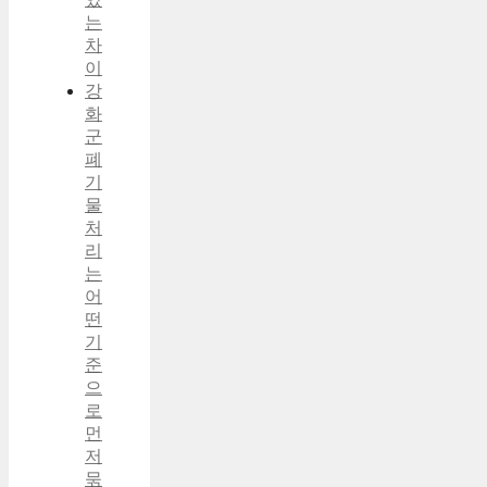
는
차
이
강
화
군
폐
기
물
처
리
는
어
떤
기
준
으
로
먼
저
묶