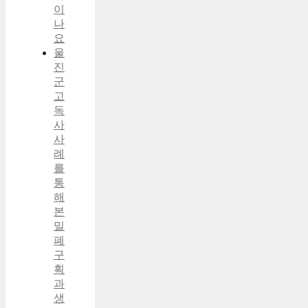
이
나
요
울
진
군
고
독
사
사
례
를
통
해
본
밀
폐
구
획
과
생