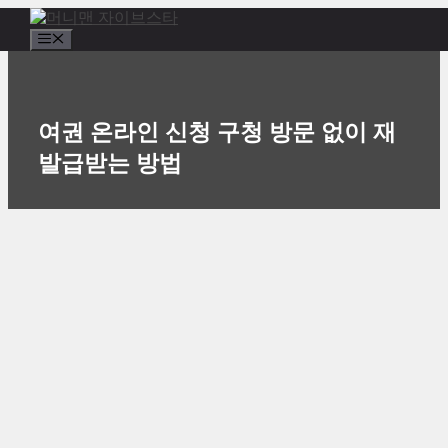
컨
텐
메
츠
뉴
로
건
너
여권 온라인 신청 구청 방문 없이 재
뛰
발급받는 방법
기