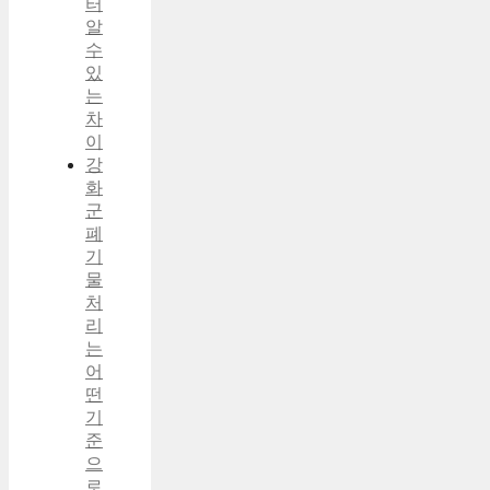
터
알
수
있
는
차
이
강
화
군
폐
기
물
처
리
는
어
떤
기
준
으
로