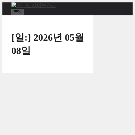
컨
텐
메
츠
뉴
로
건
[일:]
2026년 05월
너
뛰
08일
기