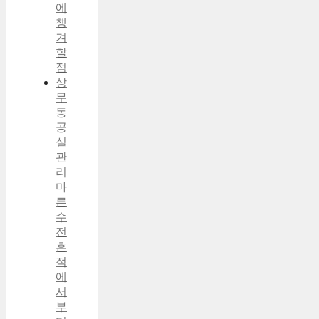
에
챙
겨
할
점
상
무
동
공
실
관
리
마
른
수
전
흔
적
에
서
부