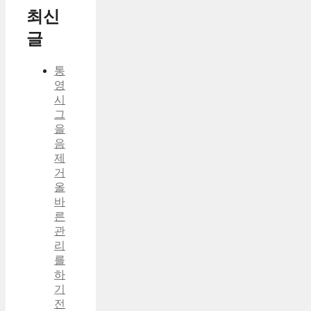
최신
글
통
영
시
그
을
음
제
거
올
바
른
관
리
를
하
기
전