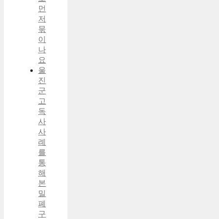
먼
저
묶
이
나
요
울
진
군
고
독
사
사
례
를
통
해
본
밀
폐
구