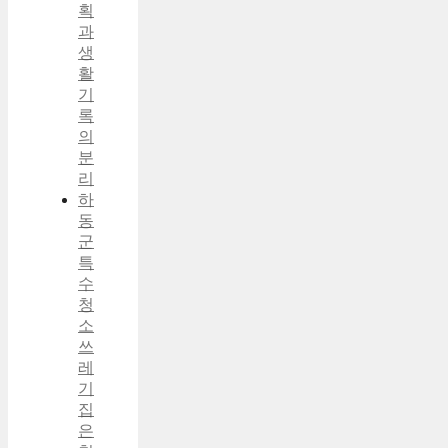
획
과
생
활
기
록
의
분
리
하
동
군
특
수
청
소
쓰
레
기
집
은