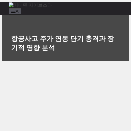
컨
텐
메
츠
뉴
로
건
너
항공사고 주가 연동 단기 충격과 장
뛰
기적 영향 분석
기