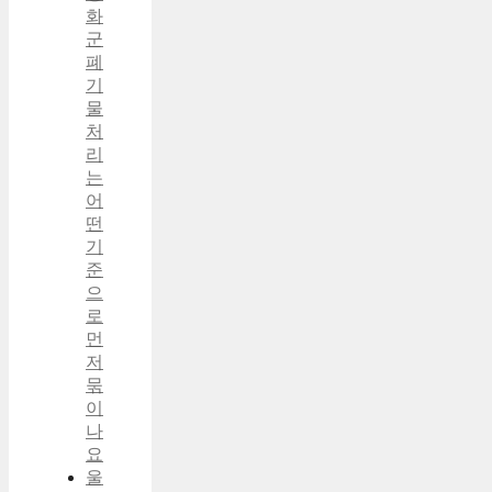
화
군
폐
기
물
처
리
는
어
떤
기
준
으
로
먼
저
묶
이
나
요
울