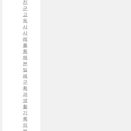
진
군
고
독
사
사
례
를
통
해
본
밀
폐
구
획
과
생
활
기
록
의