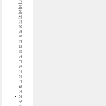
그
을
음
제
거
올
바
른
관
리
를
하
기
전
에
챙
겨
할
점
상
무