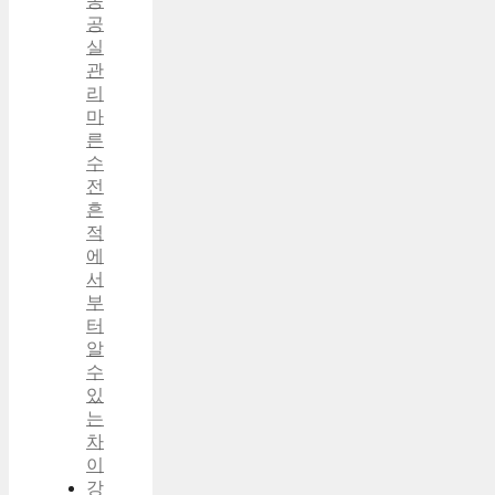
동
공
실
관
리
마
른
수
전
흔
적
에
서
부
터
알
수
있
는
차
이
강