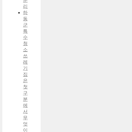
분
리
하
동
군
특
수
청
소
쓰
레
기
집
은
첫
구
분
에
서
무
엇
이