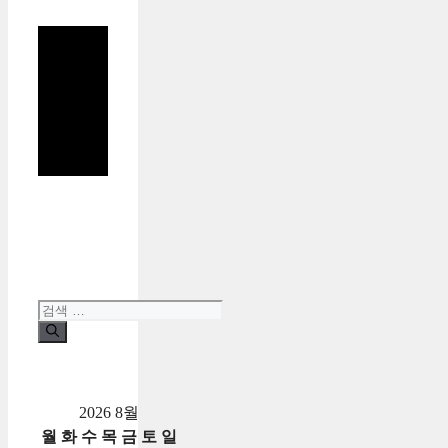
검
색:
2026 8월
월
화
수
목
금
토
일