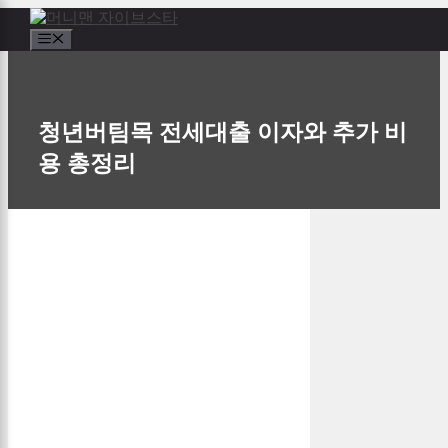
컨
텐
메
츠
뉴
×
로
건
너
청년버팀목 전세대출 이자와 추가 비
뛰
용 총정리
기