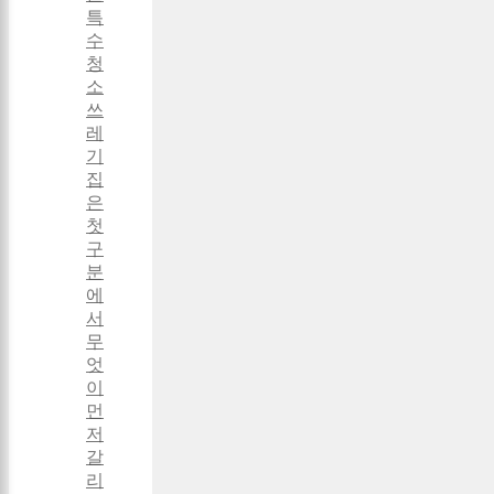
특
수
청
소
쓰
레
기
집
은
첫
구
분
에
서
무
엇
이
먼
저
갈
리