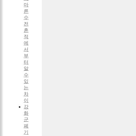
마
른
수
전
흔
적
에
서
부
터
알
수
있
는
차
이
강
화
군
폐
기