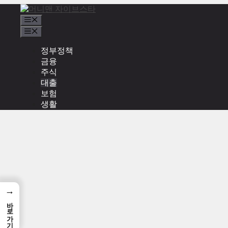
컨
텐
메
츠
뉴
메
로
뉴
정부정책
건
금융
너
대출 이자 상환 금리 관리와 상환 순서
주식
뛰
대출
기
보험
생활
→
바로가기