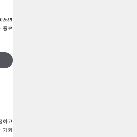
026년
 종료
정하고
환 기회